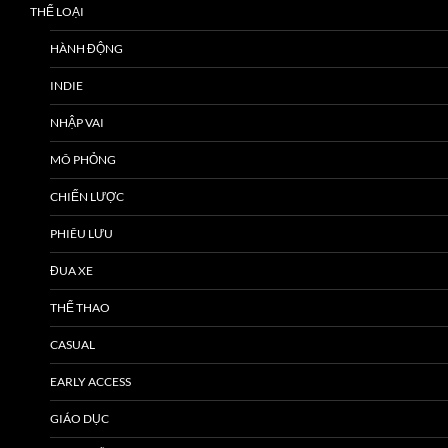
THỂ LOẠI
HÀNH ĐỘNG
INDIE
NHẬP VAI
MÔ PHỎNG
CHIẾN LƯỢC
PHIÊU LƯU
ĐUA XE
THỂ THAO
CASUAL
EARLY ACCESS
GIÁO DỤC