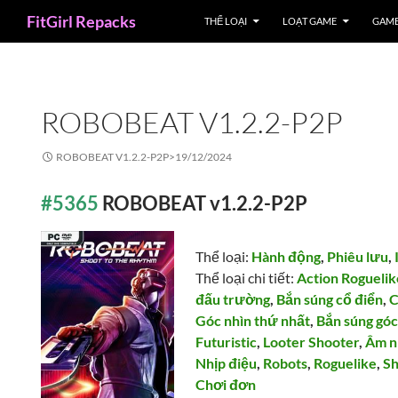
Search
FitGirl Repacks
THỂ LOẠI
LOẠT GAME
GAME
ROBOBEAT V1.2.2-P2P
ROBOBEAT V1.2.2-P2P>
19/12/2024
#5365
ROBOBEAT v1.2.2-P2P
Thể loại:
Hành động
,
Phiêu lưu
,
Thể loại chi tiết:
Action Roguelik
đấu trường
,
Bắn súng cổ điển
,
C
Góc nhìn thứ nhất
,
Bắn súng góc
Futuristic
,
Looter Shooter
,
Âm n
Nhịp điệu
,
Robots
,
Roguelike
,
Sh
Chơi đơn