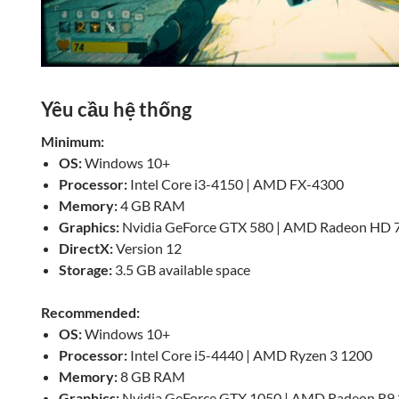
Yêu cầu hệ thống
Minimum:
OS:
Windows 10+
Processor:
Intel Core i3-4150 | AMD FX-4300
Memory:
4 GB RAM
Graphics:
Nvidia GeForce GTX 580 | AMD Radeon HD 
DirectX:
Version 12
Storage:
3.5 GB available space
Recommended:
OS:
Windows 10+
Processor:
Intel Core i5-4440 | AMD Ryzen 3 1200
Memory:
8 GB RAM
Graphics:
Nvidia GeForce GTX 1050 | AMD Radeon R9