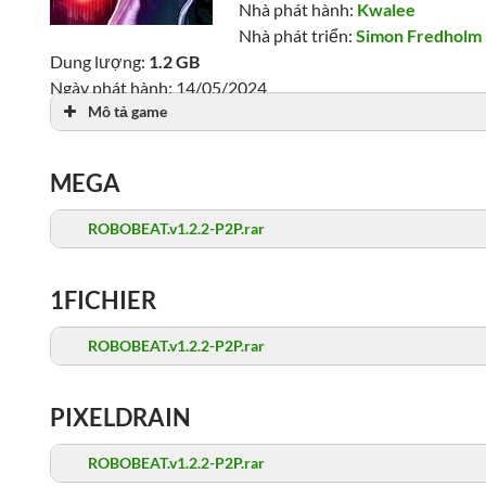
Nhà phát hành:
Kwalee
Nhà phát triển:
Simon Fredholm
Dung lượng:
1.2 GB
Ngày phát hành: 14/05/2024
Mô tả game
Lượt xem: 9,826
MEGA
ROBOBEAT.v1.2.2-P2P.rar
1FICHIER
ROBOBEAT.v1.2.2-P2P.rar
PIXELDRAIN
ROBOBEAT.v1.2.2-P2P.rar