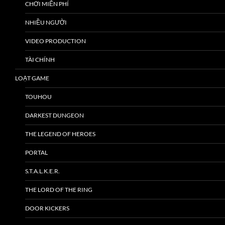
CHƠI MIỄN PHÍ
NHIỀU NGƯỜI
VIDEO PRODUCTION
TÀI CHÍNH
LOẠT GAME
TOUHOU
DARKEST DUNGEON
THE LEGEND OF HEROES
PORTAL
S.T.A.L.K.E.R.
THE LORD OF THE RING
DOOR KICKERS