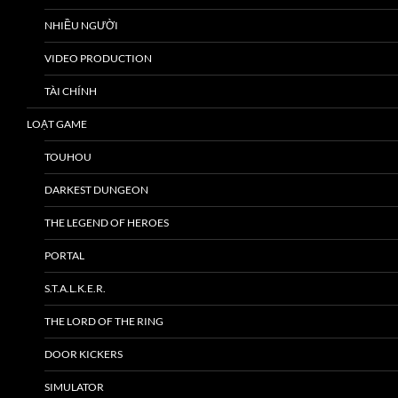
NHIỀU NGƯỜI
VIDEO PRODUCTION
TÀI CHÍNH
LOẠT GAME
TOUHOU
DARKEST DUNGEON
THE LEGEND OF HEROES
PORTAL
S.T.A.L.K.E.R.
THE LORD OF THE RING
DOOR KICKERS
SIMULATOR