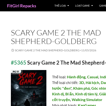
Search
FitGirl Repacks
THỂ LOẠI
LOẠT GAME
GAME
SCARY GAME 2 THE MAD
SHEPHERD-GOLDBERG
SCARY GAME 2 THE MAD SHEPHERD-GOLDBERG>
11/05/2026
#5365
Scary Game 2 The Mad Shepherd
Thể loại:
Hành động
,
Casual
,
Ind
Thể loại chi tiết:
3D
,
Hài kịch
,
Da
hước "đen"
,
Khám phá
,
Góc nhìn
Kinh dị
,
Bí ẩn
,
Kinh dị tâm lý
,
Giả
cốt truyện
,
Walking Simulator
Nhà phát hành:
KanGames