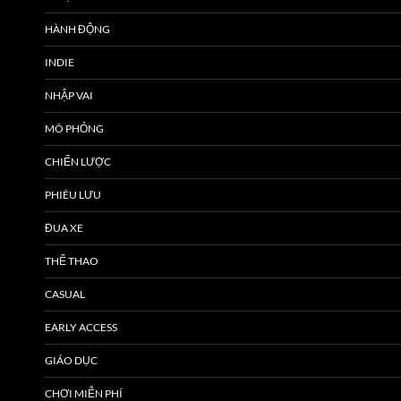
HÀNH ĐỘNG
INDIE
NHẬP VAI
MÔ PHỎNG
CHIẾN LƯỢC
PHIÊU LƯU
ĐUA XE
THỂ THAO
CASUAL
EARLY ACCESS
GIÁO DỤC
CHƠI MIỄN PHÍ