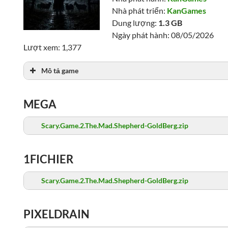
Nhà phát triển:
KanGames
Dung lượng:
1.3 GB
Ngày phát hành: 08/05/2026
Lượt xem: 1,377
Mô tả game
MEGA
Scary.Game.2.The.Mad.Shepherd-GoldBerg.zip
1FICHIER
Scary.Game.2.The.Mad.Shepherd-GoldBerg.zip
PIXELDRAIN