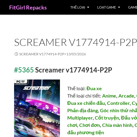
Search
FitGirl Repacks
THỂ LOẠI
LOẠT GAME
GAME
SCREAMER V1774914-P2
SCREAMER V1774914-P2P>
13/05/2026
#5365
Screamer v1774914-P2P
Thể loại:
Đua xe
Thể loại chi tiết:
Anime
,
Arcade
,
Đua xe chiến đấu
,
Controller
,
C
Phản địa đàng
,
Góc nhìn thứ nh
Multiplayer
,
Cốt truyện
,
Đấu vớ
chơi
,
Chơi đơn
,
Chia màn hình
,
G
đấu phương tiện