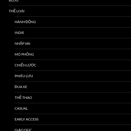
BLOG
THỂ LOẠI
HÀNH ĐỘNG
INDIE
NHẬP VAI
MÔ PHỎNG
CHIẾN LƯỢC
PHIÊU LƯU
ĐUA XE
THỂ THAO
CASUAL
EARLY ACCESS
GIÁO DỤC