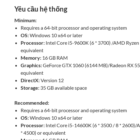
Yêu cầu hệ thống
Minimum:
Requires a 64-bit processor and operating system
OS:
Windows 10 x64 or later
Processor:
Intel Core i5-9600K (6 * 3700) /AMD Ryzen 
equivalent
Memory:
16 GB RAM
Graphics:
GeForce GTX 1060 (6144 MB)/Radeon RX 55
equivalent
DirectX:
Version 12
Storage:
35 GB available space
Recommended:
Requires a 64-bit processor and operating system
OS:
Windows 10 x64 or later
Processor:
Intel Core i5-14600K (6 * 3500 / 8 * 2600)
* 4500) or equivalent