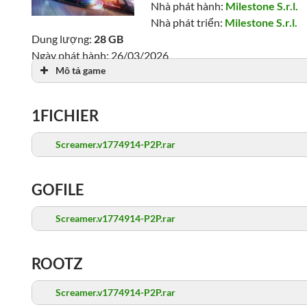
Nhà phát hành:
Milestone S.r.l.
Nhà phát triển:
Milestone S.r.l.
Dung lượng:
28 GB
Ngày phát hành: 26/03/2026
Mô tả game
Lượt xem: 1,248
1FICHIER
Screamer.v1774914-P2P.rar
GOFILE
Screamer.v1774914-P2P.rar
ROOTZ
Screamer.v1774914-P2P.rar