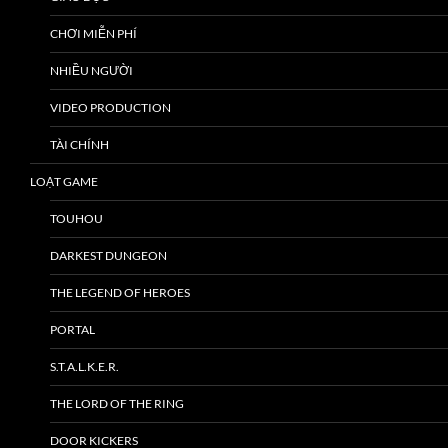
CHƠI MIỄN PHÍ
NHIỀU NGƯỜI
VIDEO PRODUCTION
TÀI CHÍNH
LOẠT GAME
TOUHOU
DARKEST DUNGEON
THE LEGEND OF HEROES
PORTAL
S.T.A.L.K.E.R.
THE LORD OF THE RING
DOOR KICKERS