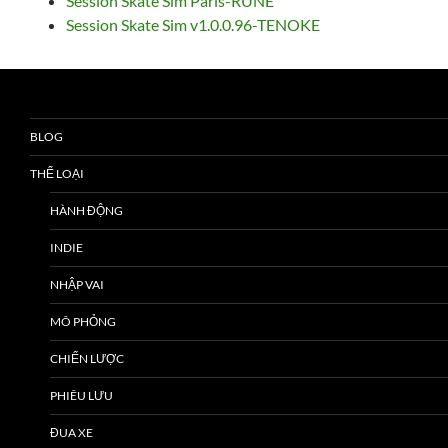
Session Skate Sim Paris-RUNE
Session Skate Sim v1.0.0.96-TENOKE
BLOG
THỂ LOẠI
HÀNH ĐỘNG
INDIE
NHẬP VAI
MÔ PHỎNG
CHIẾN LƯỢC
PHIÊU LƯU
ĐUA XE