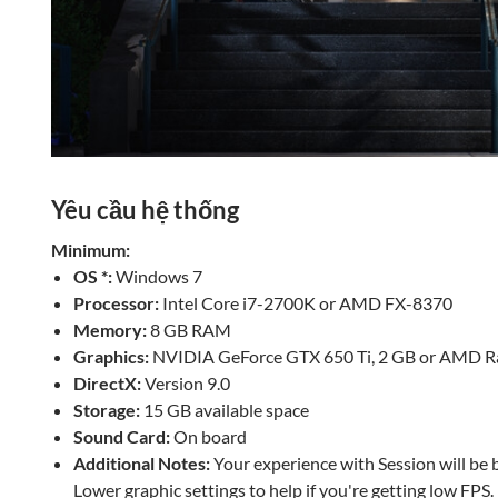
Yêu cầu hệ thống
Minimum:
OS *:
Windows 7
Processor:
Intel Core i7-2700K or AMD FX-8370
Memory:
8 GB RAM
Graphics:
NVIDIA GeForce GTX 650 Ti, 2 GB or AMD R
DirectX:
Version 9.0
Storage:
15 GB available space
Sound Card:
On board
Additional Notes:
Your experience with Session will be b
Lower graphic settings to help if you're getting low FPS.