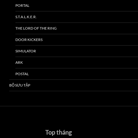
PORTAL
S.T.A.L.K.E.R.
THE LORD OF THE RING
DOOR KICKERS
SIMULATOR
ARK
POSTAL
BỘ SƯU TẬP
Top tháng