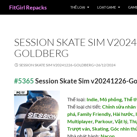
Search
FitGirl Repacks
THỂ LOẠI
LOẠT GAME
GAME
SESSION SKATE SIM V2024
GOLDBERG
SESSION SKATE SIM V20241226-GOLDBERG>
26/12/2024
#5365
Session Skate Sim v20241226-G
Thể loại:
Indie
,
Mô phỏng
,
Thể t
Thể loại chi tiết:
Chỉnh sửa nhân
phá
,
Family Friendly
,
Hài hước
,
Multiplayer
,
Parkour
,
Vật lý
,
Thự
Trượt ván
,
Skating
,
Góc nhìn th
Nhà phát hành:
Nacon