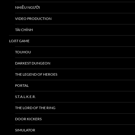
NHIỀU NGƯỜI
VIDEO PRODUCTION
TÀI CHÍNH
LOẠT GAME
TOUHOU
DARKEST DUNGEON
THE LEGEND OF HEROES
PORTAL
S.T.A.L.K.E.R.
THE LORD OF THE RING
DOOR KICKERS
SIMULATOR