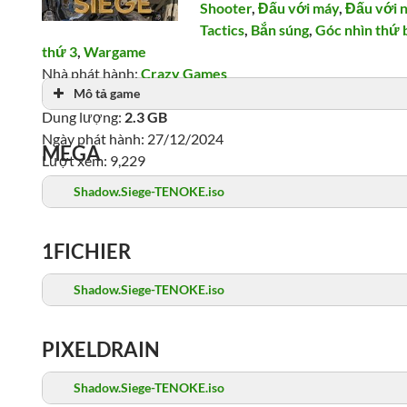
Shooter
,
Đấu với máy
,
Đấu với 
Tactics
,
Bắn súng
,
Góc nhìn thứ 
thứ 3
,
Wargame
Nhà phát hành:
Crazy Games
Mô tả game
Nhà phát triển:
Crazy Games
Dung lượng:
2.3 GB
Ngày phát hành: 27/12/2024
MEGA
Lượt xem: 9,229
Shadow.Siege-TENOKE.iso
1FICHIER
Shadow.Siege-TENOKE.iso
PIXELDRAIN
Shadow.Siege-TENOKE.iso