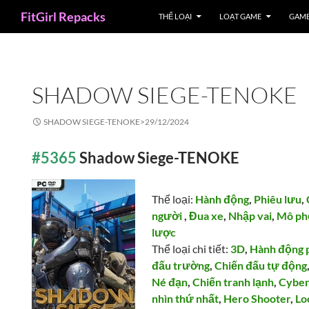
Search
FitGirl Repacks
THỂ LOẠI
LOẠT GAME
GAME
SHADOW SIEGE-TENOKE
SHADOW SIEGE-TENOKE>
29/12/2024
#5365
Shadow Siege-TENOKE
Thể loại:
Hành động
,
Phiêu lưu
,
người
,
Đua xe
,
Nhập vai
,
Mô ph
lược
Thể loại chi tiết:
3D
,
Hành động 
đấu trường
,
Chiến đấu tự động
Né đạn
,
Chiến tranh lạnh
,
Cybe
nhìn thứ nhất
,
Hero Shooter
,
Lo