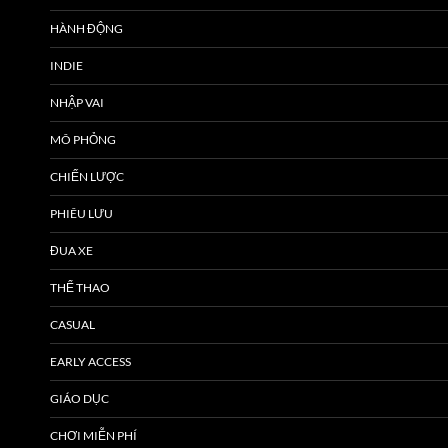
HÀNH ĐỘNG
INDIE
NHẬP VAI
MÔ PHỎNG
CHIẾN LƯỢC
PHIÊU LƯU
ĐUA XE
THỂ THAO
CASUAL
EARLY ACCESS
GIÁO DỤC
CHƠI MIỄN PHÍ