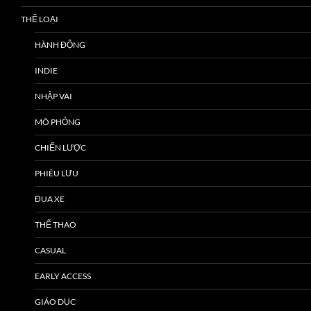
THỂ LOẠI
HÀNH ĐỘNG
INDIE
NHẬP VAI
MÔ PHỎNG
CHIẾN LƯỢC
PHIÊU LƯU
ĐUA XE
THỂ THAO
CASUAL
EARLY ACCESS
GIÁO DỤC