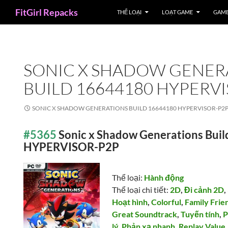
Search
FitGirl Repacks
THỂ LOẠI
LOẠT GAME
GAME
SONIC X SHADOW GENER
BUILD 16644180 HYPERV
SONIC X SHADOW GENERATIONS BUILD 16644180 HYPERVISOR-P2
#5365
Sonic x Shadow Generations Bui
HYPERVISOR-P2P
Thể loại:
Hành động
Thể loại chi tiết:
2D
,
Đi cảnh 2D
,
Hoạt hình
,
Colorful
,
Family Frie
Great Soundtrack
,
Tuyến tính
,
P
lý
,
Phản xạ nhanh
,
Replay Value