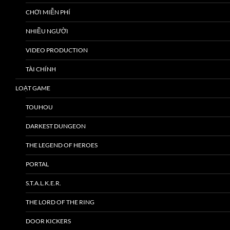
CHƠI MIỄN PHÍ
NHIỀU NGƯỜI
VIDEO PRODUCTION
TÀI CHÍNH
LOẠT GAME
TOUHOU
DARKEST DUNGEON
THE LEGEND OF HEROES
PORTAL
S.T.A.L.K.E.R.
THE LORD OF THE RING
DOOR KICKERS