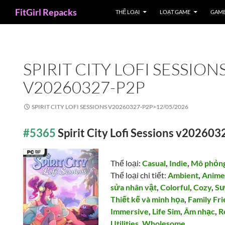
Search
FitGirl Repacks
THỂ LOẠI
LOẠT GAME
GAME
SPIRIT CITY LOFI SESSION
V20260327-P2P
SPIRIT CITY LOFI SESSIONS V20260327-P2P>
12/05/2026
#5365
Spirit City Lofi Sessions v20260
Thể loại:
Casual
,
Indie
,
Mô phỏn
Thể loại chi tiết:
Ambient
,
Anim
sửa nhân vật
,
Colorful
,
Cozy
,
Sư
Thiết kế và minh họa
,
Family Fri
Immersive
,
Life Sim
,
Âm nhạc
,
R
Utilities
,
Wholesome