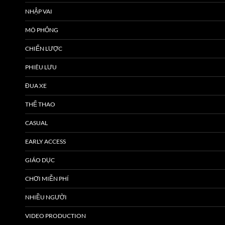
NHẬP VAI
MÔ PHỎNG
CHIẾN LƯỢC
PHIÊU LƯU
ĐUA XE
THỂ THAO
CASUAL
EARLY ACCESS
GIÁO DỤC
CHƠI MIỄN PHÍ
NHIỀU NGƯỜI
VIDEO PRODUCTION