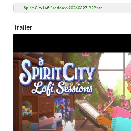
Spirit.City.Lofi.Sessions.v20260327-P2P.rar
Trailer