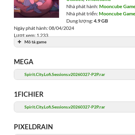
Nhà phát hành:
Mooncube Gam
Nhà phát triển:
Mooncube Gam
Dung lượng:
4.9 GB
Ngày phát hành: 08/04/2024
Lượt xem: 1,233
Mô tả game
MEGA
Spirit.City.Lofi.Sessions.v20260327-P2P.rar
1FICHIER
Spirit.City.Lofi.Sessions.v20260327-P2P.rar
PIXELDRAIN