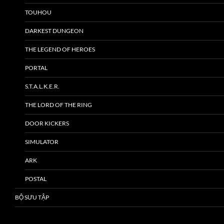
TOUHOU
DARKEST DUNGEON
THE LEGEND OF HEROES
PORTAL
S.T.A.L.K.E.R.
THE LORD OF THE RING
DOOR KICKERS
SIMULATOR
ARK
POSTAL
BỘ SƯU TẬP