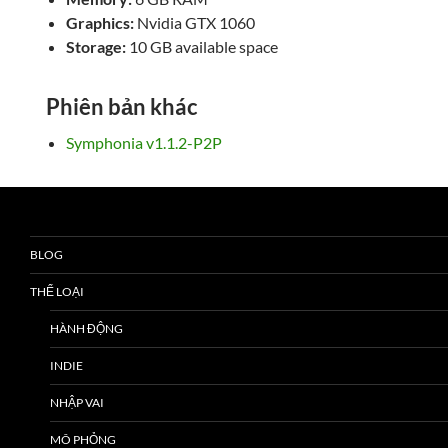
Graphics:
Nvidia GTX 1060
Storage:
10 GB available space
Phiên bản khác
Symphonia v1.1.2-P2P
BLOG
THỂ LOẠI
HÀNH ĐỘNG
INDIE
NHẬP VAI
MÔ PHỎNG