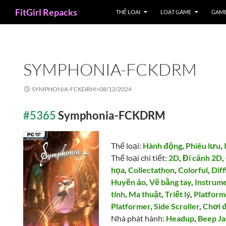
Search
FitGirl Repacks
THỂ LOẠI
LOẠT GAME
GAME
SYMPHONIA-FCKDRM
SYMPHONIA-FCKDRM>
08/12/2024
#5365
Symphonia-FCKDRM
Thể loại:
Hành động
,
Phiêu lưu
,
Thể loại chi tiết:
2D
,
Đi cảnh 2D
,
họa
,
Collectathon
,
Colorful
,
Diff
Huyền ảo
,
Vẽ bằng tay
,
Instrume
tính
,
Ma thuật
,
Triết lý
,
Platform
Platformer
,
Side Scroller
,
Chơi 
Nhà phát hành:
Headup
,
Beep J