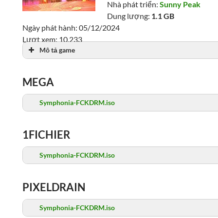
Nhà phát triển:
Sunny Peak
Dung lượng:
1.1 GB
Ngày phát hành: 05/12/2024
Lượt xem: 10,233
Mô tả game
MEGA
Symphonia-FCKDRM.iso
1FICHIER
Symphonia-FCKDRM.iso
PIXELDRAIN
Symphonia-FCKDRM.iso