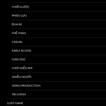
CHIẾN LƯỢC
PHIÊU LƯU
ĐUA XE
THỂ THAO
CASUAL
EARLY ACCESS
GIÁO DỤC
CHƠI MIỄN PHÍ
NHIỀU NGƯỜI
VIDEO PRODUCTION
TÀI CHÍNH
LOẠT GAME