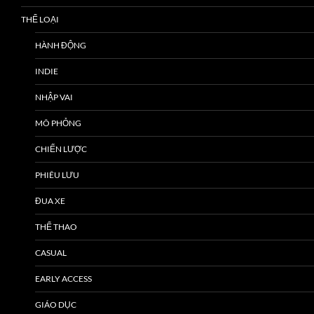
THỂ LOẠI
HÀNH ĐỘNG
INDIE
NHẬP VAI
MÔ PHỎNG
CHIẾN LƯỢC
PHIÊU LƯU
ĐUA XE
THỂ THAO
CASUAL
EARLY ACCESS
GIÁO DỤC