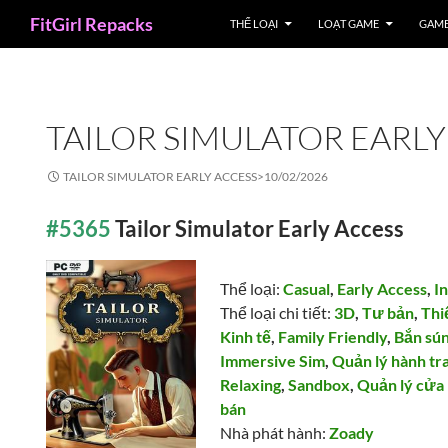
Search
FitGirl Repacks
THỂ LOẠI
LOẠT GAME
GAME
TAILOR SIMULATOR EARLY
TAILOR SIMULATOR EARLY ACCESS>
10/02/2026
#5365
Tailor Simulator Early Access
Thể loại:
Casual
,
Early Access
,
I
Thể loại chi tiết:
3D
,
Tư bản
,
Thi
Kinh tế
,
Family Friendly
,
Bắn sún
Immersive Sim
,
Quản lý hành tr
Relaxing
,
Sandbox
,
Quản lý cửa
bán
Nhà phát hành:
Zoady