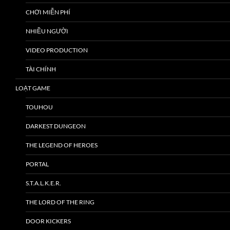
CHƠI MIỄN PHÍ
NHIỀU NGƯỜI
VIDEO PRODUCTION
TÀI CHÍNH
LOẠT GAME
TOUHOU
DARKEST DUNGEON
THE LEGEND OF HEROES
PORTAL
S.T.A.L.K.E.R.
THE LORD OF THE RING
DOOR KICKERS