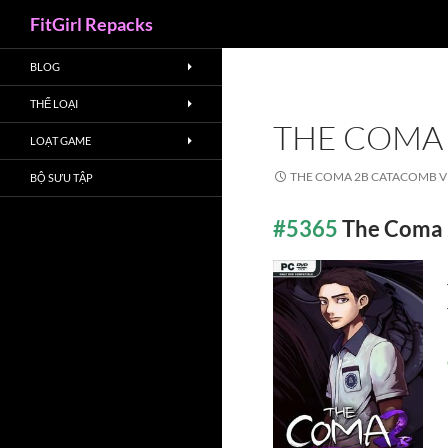
Search
FitGirl Repacks
BLOG
THỂ LOẠI
THE COMA 
LOẠT GAME
THE COMA 2B CATACOMB V1
BỘ SƯU TẬP
#5365
The Coma 