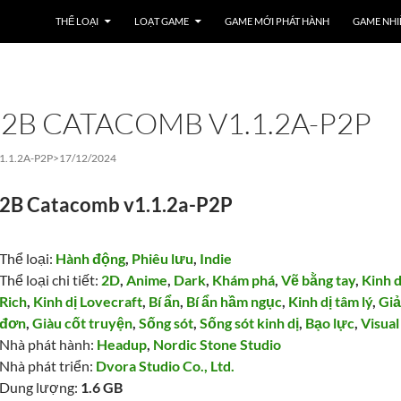
THỂ LOẠI
LOẠT GAME
GAME MỚI PHÁT HÀNH
GAME NHI
2B CATACOMB V1.1.2A-P2P
.1.2A-P2P>
17/12/2024
2B Catacomb v1.1.2a-P2P
Thể loại:
Hành động
,
Phiêu lưu
,
Indie
Thể loại chi tiết:
2D
,
Anime
,
Dark
,
Khám phá
,
Vẽ bằng tay
,
Kinh d
Rich
,
Kinh dị Lovecraft
,
Bí ẩn
,
Bí ẩn hầm ngục
,
Kinh dị tâm lý
,
Giả
đơn
,
Giàu cốt truyện
,
Sống sót
,
Sống sót kinh dị
,
Bạo lực
,
Visual
Nhà phát hành:
Headup
,
Nordic Stone Studio
Nhà phát triển:
Dvora Studio Co., Ltd.
Dung lượng:
1.6 GB