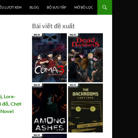
ỀU LƯỢT XEM
BLOG
BỘ SƯU TẬP
MỞ BỘ LỌC
Bài viết đề xuất
ị
,
Lore-
i đố
,
Chơi
 Novel