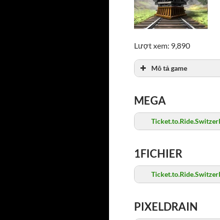
Lượt xem: 9,890
Mô tả game
MEGA
Ticket.to.Ride.Switz
1FICHIER
Ticket.to.Ride.Switz
PIXELDRAIN