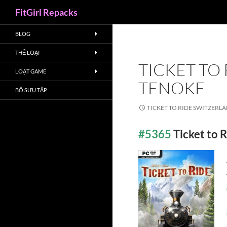
Search
FitGirl Repacks
BLOG
THỂ LOẠI
TICKET TO
LOẠT GAME
TENOKE
BỘ SƯU TẬP
TICKET TO RIDE SWITZERL
#5365
Ticket to