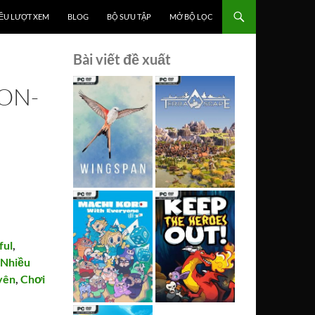
ỀU LƯỢT XEM
BLOG
BỘ SƯU TẬP
MỞ BỘ LỌC
Bài viết đề xuất
ION-
ful
,
,
Nhiều
uyên
,
Chơi