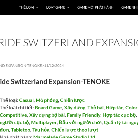
THỂ LOẠI
LOẠT GAME
GAME MỚI PHÁT HÀNH
GAME NHI
 RIDE SWITZERLAND EXPANS
AND EXPANSION-TENOKE>
11/12/2024
 Ride Switzerland Expansion-TENOKE
Thể loại:
Casual
,
Mô phỏng
,
Chiến lược
Thể loại chi tiết:
Board Game
,
Xây dựng
,
Thẻ bài
,
Hợp tác
,
Color
Competitive
,
Xây dựng bộ bài
,
Family Friendly
,
Hợp tác cục bộ
người cục bộ
,
Multiplayer
,
Đấu với người chơi
,
Quản lý tài ng
đơn
,
Tabletop
,
Tàu hỏa
,
Chiến lược theo lượt
Nhà phát hành:
Marmalade Game Studio Ltd