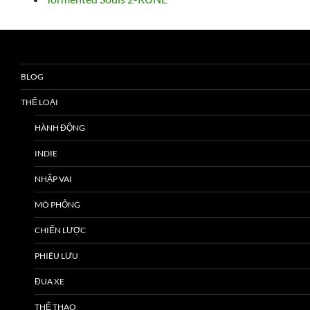
BLOG
THỂ LOẠI
HÀNH ĐỘNG
INDIE
NHẬP VAI
MÔ PHỎNG
CHIẾN LƯỢC
PHIÊU LƯU
ĐUA XE
THỂ THAO