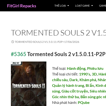
Search
FitGirl Repacks
THỂ LOẠI
LOẠT GAME
GAME
TORMENTED SOULS 2 V1.5
TORMENTED SOULS 2 V1.5.0.11-P2P>
17/06/2026
#5365
Tormented Souls 2 v1.5.0.11-P2P
Thể loại:
Hành động
,
Phiêu lưu
Thể loại chi tiết:
1990's
,
3D
,
Hành
chiều sâu
,
Dark
,
Khám phá
,
Nhân
Quản lý hành trang
,
Bí ẩn
,
Kinh d
súng
,
Giàu cốt truyện
,
Siêu nhiê
Góc nhìn thứ ba
,
Bắn súng góc n
Nhà phát hành:
PQube