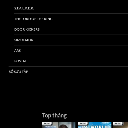
S.T.A.L.K.E.R.
THE LORD OF THE RING
DOOR KICKERS
SIMULATOR
ARK
POSTAL
BỘ SƯU TẬP
Top tháng