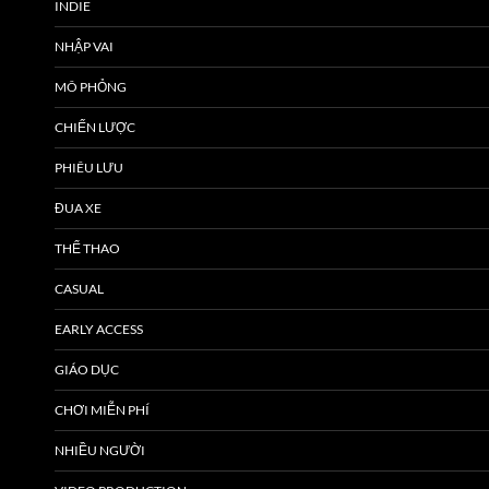
INDIE
NHẬP VAI
MÔ PHỎNG
CHIẾN LƯỢC
PHIÊU LƯU
ĐUA XE
THỂ THAO
CASUAL
EARLY ACCESS
GIÁO DỤC
CHƠI MIỄN PHÍ
NHIỀU NGƯỜI