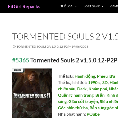
Search
FitGirl Repacks
THỂ LOẠI
LOẠT GAME
GAME
TORMENTED SOULS 2 V1.5
TORMENTED SOULS 2 V1.5.0.12-P2P>
19/06/2026
#5365
Tormented Souls 2 v1.5.0.12-P2P
Thể loại:
Hành động
,
Phiêu lưu
Thể loại chi tiết:
1990's
,
3D
,
Hành
chiều sâu
,
Dark
,
Khám phá
,
Nhân
Quản lý hành trang
,
Bí ẩn
,
Kinh d
súng
,
Giàu cốt truyện
,
Siêu nhiê
Góc nhìn thứ ba
,
Bắn súng góc n
Nhà phát hành:
PQube