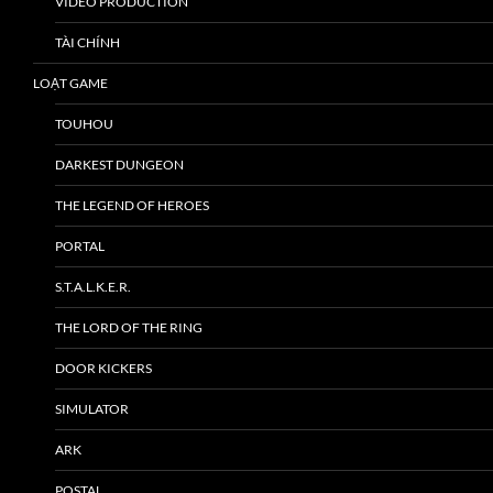
VIDEO PRODUCTION
TÀI CHÍNH
LOẠT GAME
TOUHOU
DARKEST DUNGEON
THE LEGEND OF HEROES
PORTAL
S.T.A.L.K.E.R.
THE LORD OF THE RING
DOOR KICKERS
SIMULATOR
ARK
POSTAL