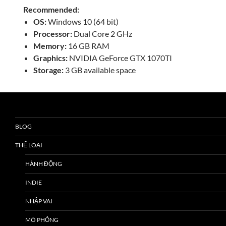
Recommended:
OS:
Windows 10 (64 bit)
Processor:
Dual Core 2 GHz
Memory:
16 GB RAM
Graphics:
NVIDIA GeForce GTX 1070TI
Storage:
3 GB available space
BLOG
THỂ LOẠI
HÀNH ĐỘNG
INDIE
NHẬP VAI
MÔ PHỎNG