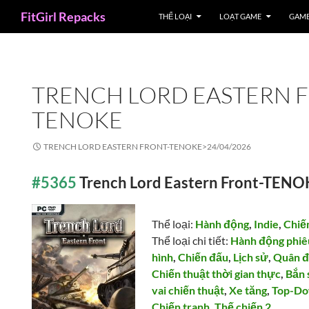
Search
FitGirl Repacks
THỂ LOẠI
LOẠT GAME
GAME
TRENCH LORD EASTERN 
TENOKE
TRENCH LORD EASTERN FRONT-TENOKE>
24/04/2026
#5365
Trench Lord Eastern Front-TEN
Thể loại:
Hành động
,
Indie
,
Chiế
Thể loại chi tiết:
Hành động phiê
hình
,
Chiến đấu
,
Lịch sử
,
Quân đ
Chiến thuật thời gian thực
,
Bắn 
vai chiến thuật
,
Xe tăng
,
Top-D
Chiến tranh
,
Thế chiến 2