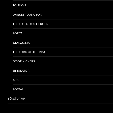
TOUHOU
DARKEST DUNGEON
THE LEGEND OF HEROES
PORTAL
S.T.A.L.K.E.R.
THE LORD OF THE RING
DOOR KICKERS
SIMULATOR
ARK
POSTAL
BỘ SƯU TẬP