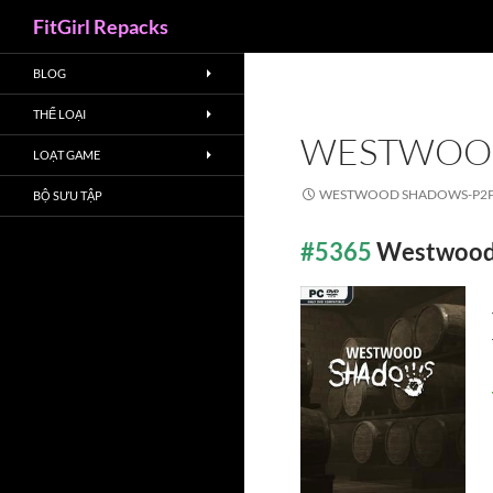
Search
FitGirl Repacks
BLOG
THỂ LOẠI
WESTWOO
LOẠT GAME
WESTWOOD SHADOWS-P2
BỘ SƯU TẬP
#5365
Westwood