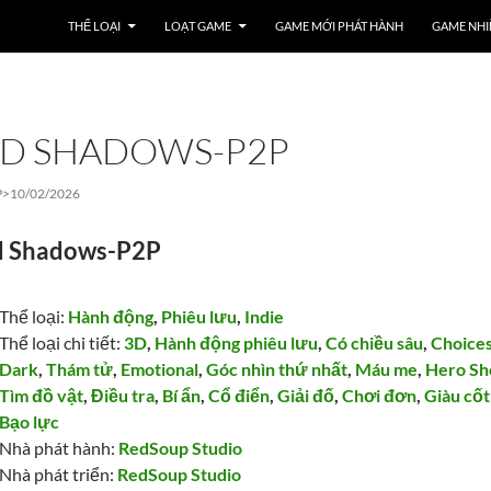
THỂ LOẠI
LOẠT GAME
GAME MỚI PHÁT HÀNH
GAME NHI
D SHADOWS-P2P
P>
10/02/2026
 Shadows-P2P
Thể loại:
Hành động
,
Phiêu lưu
,
Indie
Thể loại chi tiết:
3D
,
Hành động phiêu lưu
,
Có chiều sâu
,
Choice
Dark
,
Thám tử
,
Emotional
,
Góc nhìn thứ nhất
,
Máu me
,
Hero Sh
Tìm đồ vật
,
Điều tra
,
Bí ẩn
,
Cổ điển
,
Giải đố
,
Chơi đơn
,
Giàu cốt
Bạo lực
Nhà phát hành:
RedSoup Studio
Nhà phát triển:
RedSoup Studio