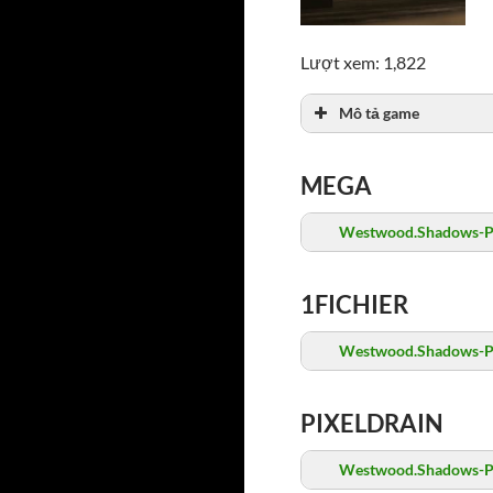
Lượt xem: 1,822
Mô tả game
MEGA
Westwood.Shadows-P
1FICHIER
Westwood.Shadows-P
PIXELDRAIN
Westwood.Shadows-P