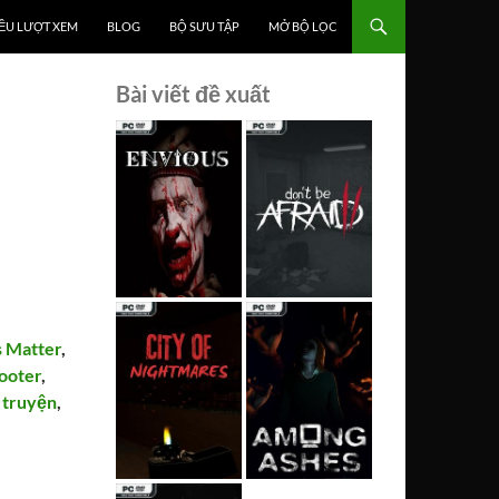
ỀU LƯỢT XEM
BLOG
BỘ SƯU TẬP
MỞ BỘ LỌC
Bài viết đề xuất
s Matter
,
ooter
,
 truyện
,