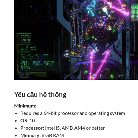
Yêu cầu hệ thống
Minimum:
Requires a 64-bit processor and operating system
OS:
10
Processor:
Intel i5, AMD AM4 or better
Memory:
8 GB RAM