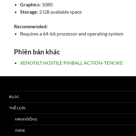
Graphics:
1080
Storage:
2 GB available space
Recommended:
Requires a 64-bit processor and operating system
Phiên bản khác
XENOTILT HOSTILE PINBALL ACTION-TENOKE
BLOG
THỂ LOẠI
HÀNH ĐỘNG
INDIE