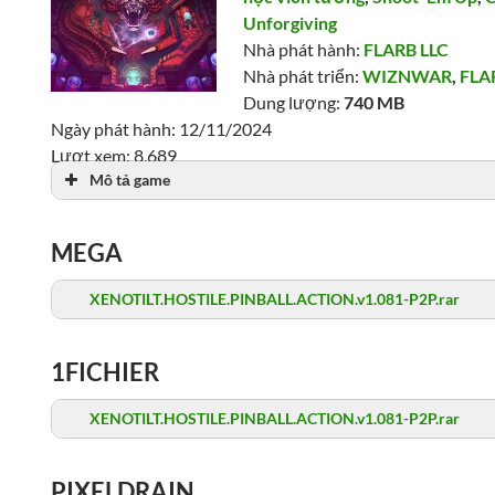
Unforgiving
Nhà phát hành:
FLARB LLC
Nhà phát triển:
WIZNWAR
,
FLA
Dung lượng:
740 MB
Ngày phát hành: 12/11/2024
Lượt xem: 8,689
Mô tả game
MEGA
XENOTILT.HOSTILE.PINBALL.ACTION.v1.081-P2P.rar
1FICHIER
XENOTILT.HOSTILE.PINBALL.ACTION.v1.081-P2P.rar
PIXELDRAIN