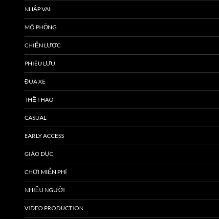
NHẬP VAI
MÔ PHỎNG
CHIẾN LƯỢC
PHIÊU LƯU
ĐUA XE
THỂ THAO
CASUAL
EARLY ACCESS
GIÁO DỤC
CHƠI MIỄN PHÍ
NHIỀU NGƯỜI
VIDEO PRODUCTION