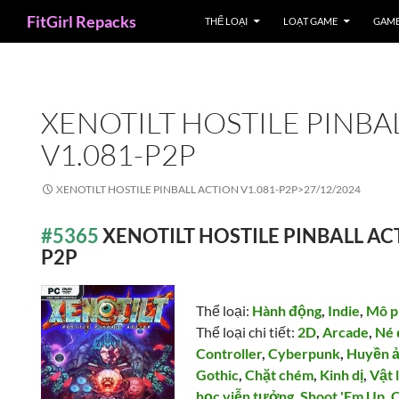
Search
FitGirl Repacks
THỂ LOẠI
LOẠT GAME
GAME
XENOTILT HOSTILE PINBA
V1.081-P2P
XENOTILT HOSTILE PINBALL ACTION V1.081-P2P>
27/12/2024
#5365
XENOTILT HOSTILE PINBALL ACT
P2P
Thể loại:
Hành động
,
Indie
,
Mô p
Thể loại chi tiết:
2D
,
Arcade
,
Né 
Controller
,
Cyberpunk
,
Huyền ả
Gothic
,
Chặt chém
,
Kinh dị
,
Vật 
học viễn tưởng
,
Shoot 'Em Up
,
C