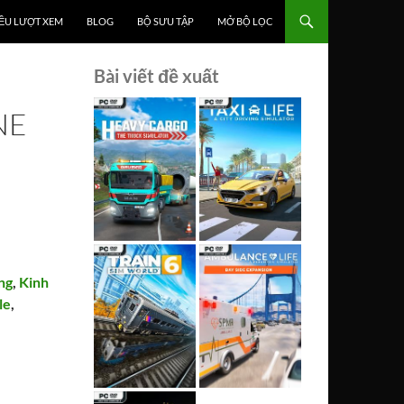
ỀU LƯỢT XEM
BLOG
BỘ SƯU TẬP
MỞ BỘ LỌC
Bài viết đề xuất
NE
ng
,
Kinh
le
,