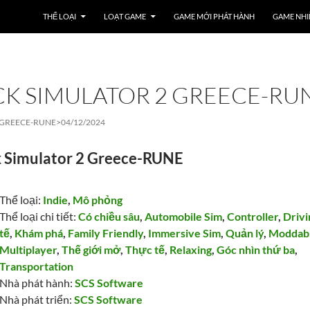
THỂ LOẠI
LOẠT GAME
GAME MỚI PHÁT HÀNH
GAME NHI
K SIMULATOR 2 GREECE-RU
 GREECE-RUNE>
04/12/2024
k Simulator 2 Greece-RUNE
Thể loại:
Indie
,
Mô phỏng
Thể loại chi tiết:
Có chiều sâu
,
Automobile Sim
,
Controller
,
Drivi
tế
,
Khám phá
,
Family Friendly
,
Immersive Sim
,
Quản lý
,
Moddab
Multiplayer
,
Thế giới mở
,
Thực tế
,
Relaxing
,
Góc nhìn thứ ba
,
Transportation
Nhà phát hành:
SCS Software
Nhà phát triển:
SCS Software