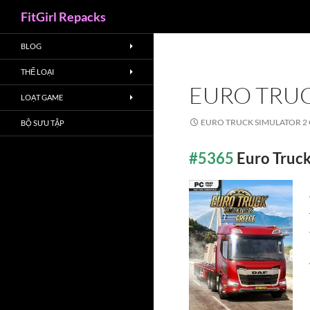
Search
FitGirl Repacks
BLOG
THỂ LOẠI
EURO TRUC
LOẠT GAME
EURO TRUCK SIMULATOR 2
BỘ SƯU TẬP
#5365
Euro Truc