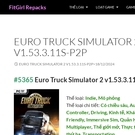
Search
FitGirl Repacks
THỂ LOẠI
LOẠT GAME
GAME
EURO TRUCK SIMULATOR 
V1.53.3.11S-P2P
EURO TRUCK SIMULATOR 2 V1.53.3.11S-P2P>
18/12/2024
#5365
Euro Truck Simulator 2 v1.53.3.
Thể loại:
Indie
,
Mô phỏng
Thể loại chi tiết:
Có chiều sâu
,
Au
Controller
,
Driving
,
Kinh tế
,
Khá
Friendly
,
Immersive Sim
,
Quản l
Multiplayer
,
Thế giới mở
,
Thực 
thứ ba
,
Transportation