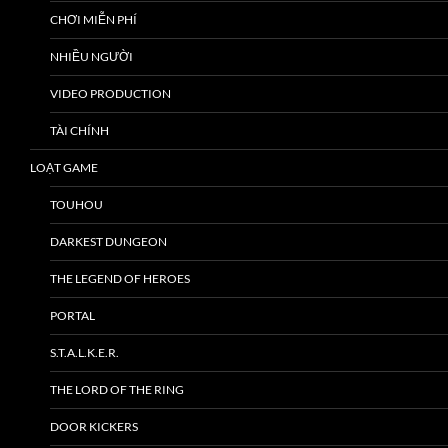
CHƠI MIỄN PHÍ
NHIỀU NGƯỜI
VIDEO PRODUCTION
TÀI CHÍNH
LOẠT GAME
TOUHOU
DARKEST DUNGEON
THE LEGEND OF HEROES
PORTAL
S.T.A.L.K.E.R.
THE LORD OF THE RING
DOOR KICKERS