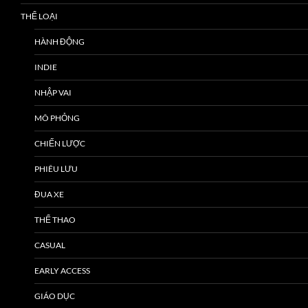
THỂ LOẠI
HÀNH ĐỘNG
INDIE
NHẬP VAI
MÔ PHỎNG
CHIẾN LƯỢC
PHIÊU LƯU
ĐUA XE
THỂ THAO
CASUAL
EARLY ACCESS
GIÁO DỤC