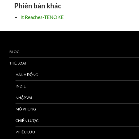
Phiên bản khác
It Reaches-TENOKE
BLOG
THỂ LOẠI
HÀNH ĐỘNG
INDIE
NHẬP VAI
MÔ PHỎNG
CHIẾN LƯỢC
PHIÊU LƯU