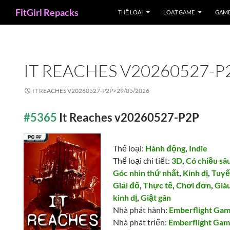
Search
FitGirl Repacks
THỂ LOẠI
LOẠT GAME
GAME
IT REACHES V20260527-P
IT REACHES V20260527-P2P>
29/05/2026
#5365
It Reaches v20260527-P2P
Thể loại:
Hành động
,
Indie
Thể loại chi tiết:
3D
,
Có chiều sâ
Góc nhìn thứ nhất
,
Kinh dị
,
Tuyế
Giải đố
,
Thực tế
,
Chơi đơn
,
Già
kinh dị
,
Giật gân
Nhà phát hành:
Emberflight Ga
Nhà phát triển:
Emberflight Ga