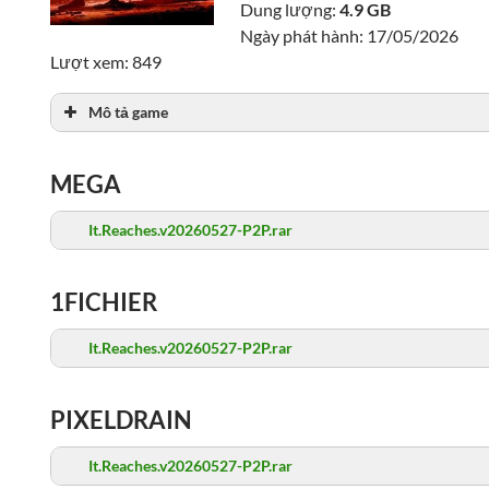
Dung lượng:
4.9 GB
Ngày phát hành: 17/05/2026
Lượt xem: 849
Mô tả game
MEGA
It.Reaches.v20260527-P2P.rar
1FICHIER
It.Reaches.v20260527-P2P.rar
PIXELDRAIN
It.Reaches.v20260527-P2P.rar