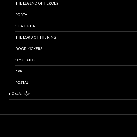
THE LEGEND OF HEROES
PORTAL
S.T.A.L.K.E.R.
THE LORD OF THE RING
DOOR KICKERS
SIMULATOR
ARK
POSTAL
BỘ SƯU TẬP