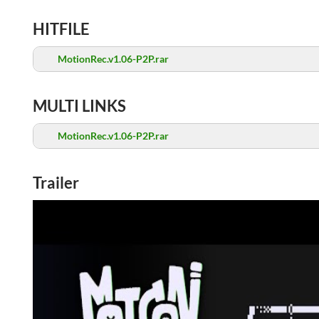
HITFILE
MotionRec.v1.06-P2P.rar
MULTI LINKS
MotionRec.v1.06-P2P.rar
Trailer