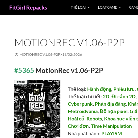
Search
FitGirl Repacks
THỂ LOẠI
LOẠT GAME
GAME
MOTIONREC V1.06-P2P
MOTIONREC V1.06-P2P>
16/02/2026
#5365
MotionRec v1.06-P2P
Thể loại:
Hành động
,
Phiêu lưu
,
Thể loại chi tiết:
2D
,
Đi cảnh 2D
,
Cyberpunk
,
Phản địa đàng
,
Khá
Metroidvania
,
Đồ họa pixel
,
Giả
Hoài cổ
,
Robots
,
Khoa học viễn
Chơi đơn
,
Time Manipulation
Nhà phát hành:
PLAYISM