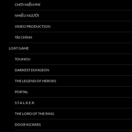
CHƠI MIỄN PHÍ
NHIỀU NGƯỜI
VIDEO PRODUCTION
TÀI CHÍNH
LOẠT GAME
TOUHOU
DARKEST DUNGEON
THE LEGEND OF HEROES
PORTAL
S.T.A.L.K.E.R.
THE LORD OF THE RING
DOOR KICKERS