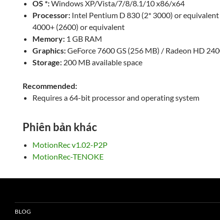
OS *:
Windows XP/Vista/7/8/8.1/10 x86/x64
Processor:
Intel Pentium D 830 (2* 3000) or equivalen
4000+ (2600) or equivalent
Memory:
1 GB RAM
Graphics:
GeForce 7600 GS (256 MB) / Radeon HD 24
Storage:
200 MB available space
Recommended:
Requires a 64-bit processor and operating system
Phiên bản khác
MotionRec v1.02-P2P
MotionRec-TENOKE
BLOG