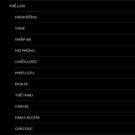
THỂ LOẠI
HÀNH ĐỘNG
INDIE
NHẬP VAI
MÔ PHỎNG
CHIẾN LƯỢC
PHIÊU LƯU
ĐUA XE
THỂ THAO
CASUAL
EARLY ACCESS
GIÁO DỤC