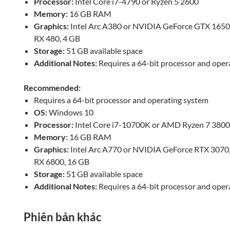
Processor:
Intel Core i7-4790 or Ryzen 5 2600
Memory:
16 GB RAM
Graphics:
Intel Arc A380 or NVIDIA GeForce GTX 165
RX 480, 4 GB
Storage:
51 GB available space
Additional Notes:
Requires a 64-bit processor and oper
Recommended:
Requires a 64-bit processor and operating system
OS:
Windows 10
Processor:
Intel Core i7-10700K or AMD Ryzen 7 380
Memory:
16 GB RAM
Graphics:
Intel Arc A770 or NVIDIA GeForce RTX 307
RX 6800, 16 GB
Storage:
51 GB available space
Additional Notes:
Requires a 64-bit processor and oper
Phiên bản khác