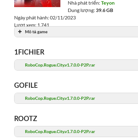
Nhà phát triển:
Teyon
Dung lượng:
39.6 GB
Ngày phát hành: 02/11/2023
Lượt xem: 1,741
Mô tả game
1FICHIER
RoboCop.Rogue.City.v1.7.0.0-P2P.rar
GOFILE
RoboCop.Rogue.City.v1.7.0.0-P2P.rar
ROOTZ
RoboCop.Rogue.City.v1.7.0.0-P2P.rar