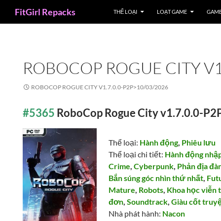
Search
FitGirl Repacks
THỂ LOẠI
LOẠT GAME
GAME
ROBOCOP ROGUE CITY V1.
ROBOCOP ROGUE CITY V1.7.0.0-P2P>
10/03/2026
#5365
RoboCop Rogue City v1.7.0.0-P2
Thể loại:
Hành động
,
Phiêu lưu
Thể loại chi tiết:
Hành động nhập
Crime
,
Cyberpunk
,
Phản địa đà
Bắn súng góc nhìn thứ nhất
,
Futu
Mature
,
Robots
,
Khoa học viễn
đơn
,
Soundtrack
,
Giàu cốt truy
Nhà phát hành:
Nacon