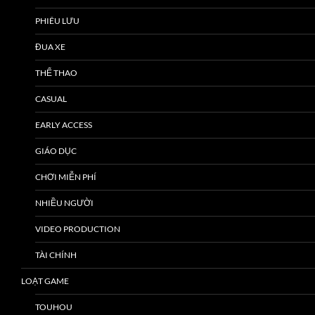
PHIÊU LƯU
ĐUA XE
THỂ THAO
CASUAL
EARLY ACCESS
GIÁO DỤC
CHƠI MIỄN PHÍ
NHIỀU NGƯỜI
VIDEO PRODUCTION
TÀI CHÍNH
LOẠT GAME
TOUHOU