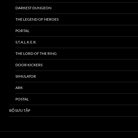
DARKEST DUNGEON
THE LEGEND OF HEROES
PORTAL
S.T.A.L.K.E.R.
THE LORD OF THE RING
DOOR KICKERS
SIMULATOR
ARK
POSTAL
BỘ SƯU TẬP