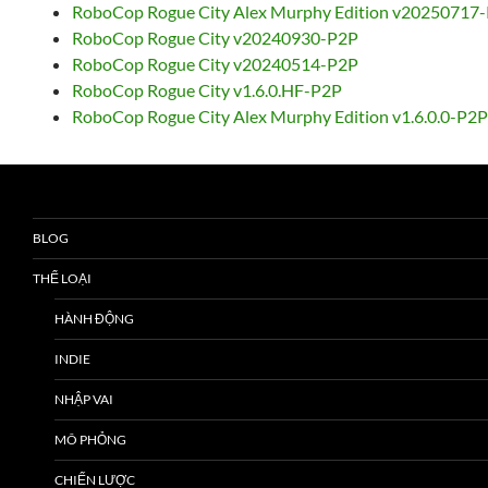
RoboCop Rogue City Alex Murphy Edition v20250717
RoboCop Rogue City v20240930-P2P
RoboCop Rogue City v20240514-P2P
RoboCop Rogue City v1.6.0.HF-P2P
RoboCop Rogue City Alex Murphy Edition v1.6.0.0-P2
BLOG
THỂ LOẠI
HÀNH ĐỘNG
INDIE
NHẬP VAI
MÔ PHỎNG
CHIẾN LƯỢC