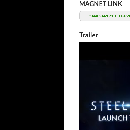
MAGNET LINK
Steel.Seed.v.1.1.0.L-P2
Trailer