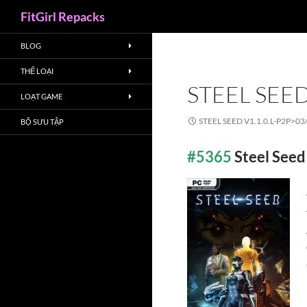
Search
FitGirl Repacks
BLOG
THỂ LOẠI
STEEL SEED
LOẠT GAME
STEEL SEED V1.1.0.L-P2P>
03
BỘ SƯU TẬP
#5365
Steel Seed