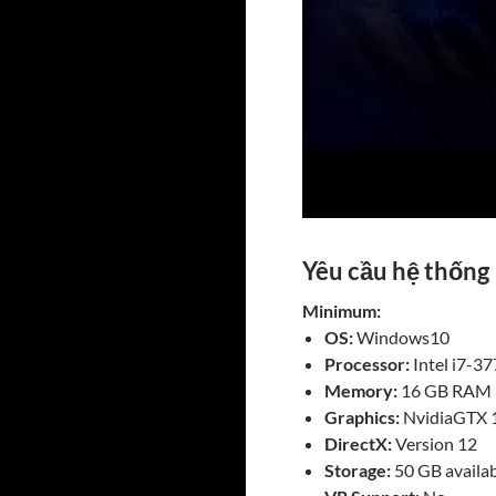
Yêu cầu hệ thống
Minimum:
OS:
Windows10
Processor:
Intel i7-3
Memory:
16 GB RAM
Graphics:
NvidiaGTX 1
DirectX:
Version 12
Storage:
50 GB availab