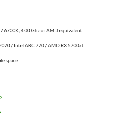
 i7 6700K, 4.00 Ghz or AMD equivalent
2070 / Intel ARC 770 / AMD RX 5700xt
le space
P
P
P