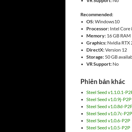
VR Support:
No
Recommended:
OS:
Windows10
Processor:
Intel Core
Memory:
16 GB RAM
Graphics:
Nvidia RTX 
DirectX:
Version 12
Storage:
50 GB availab
VR Support:
No
Phiên bản khác
Steel Seed v1.1.0.1-P2
Steel Seed v1.0.9j-P2P
Steel Seed v1.0.8d-P2
Steel Seed v1.0.7c-P2
Steel Seed v1.0.6-P2P
Steel Seed v1.0.5-P2P