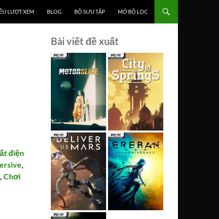
ỀU LƯỢT XEM
BLOG
BỘ SƯU TẬP
MỞ BỘ LỌC
Bài viết đề xuất
ất điện
ersive
,
g
,
Chơi