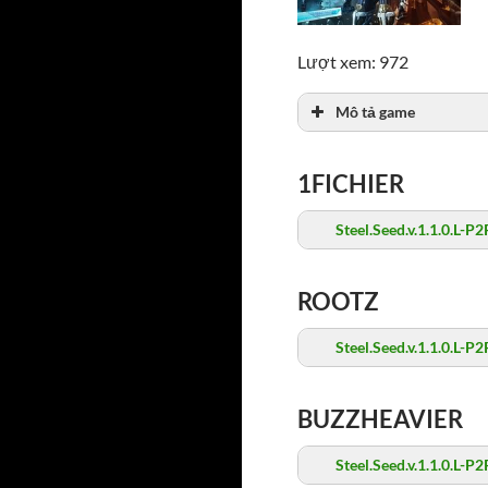
Lượt xem: 972
Mô tả game
1FICHIER
Steel.Seed.v.1.1.0.L-P2
ROOTZ
Steel.Seed.v.1.1.0.L-P2
BUZZHEAVIER
Steel.Seed.v.1.1.0.L-P2