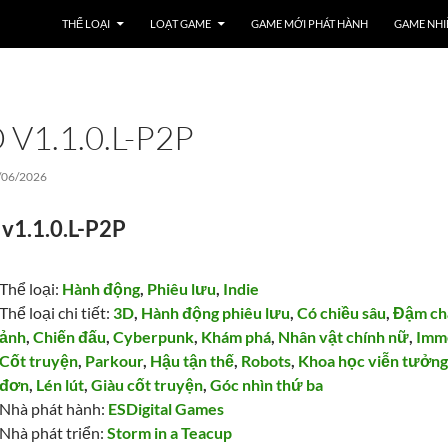
THỂ LOẠI
LOẠT GAME
GAME MỚI PHÁT HÀNH
GAME NHI
 V1.1.0.L-P2P
/06/2026
 v1.1.0.L-P2P
Thể loại:
Hành động
,
Phiêu lưu
,
Indie
Thể loại chi tiết:
3D
,
Hành động phiêu lưu
,
Có chiều sâu
,
Đậm ch
ảnh
,
Chiến đấu
,
Cyberpunk
,
Khám phá
,
Nhân vật chính nữ
,
Imm
Cốt truyện
,
Parkour
,
Hậu tận thế
,
Robots
,
Khoa học viễn tưởn
đơn
,
Lén lút
,
Giàu cốt truyện
,
Góc nhìn thứ ba
Nhà phát hành:
ESDigital Games
Nhà phát triển:
Storm in a Teacup